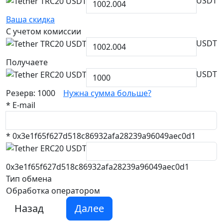
USDT
Ваша скидка
С учетом комиссии
USDT
Получаете
USDT
Резерв: 1000
Нужна сумма больше?
*
E-mail
*
0x3e1f65f627d518c86932afa28239a96049aec0d1
0x3e1f65f627d518c86932afa28239a96049aec0d1
Тип обмена
Обработка оператором
Назад
Далее