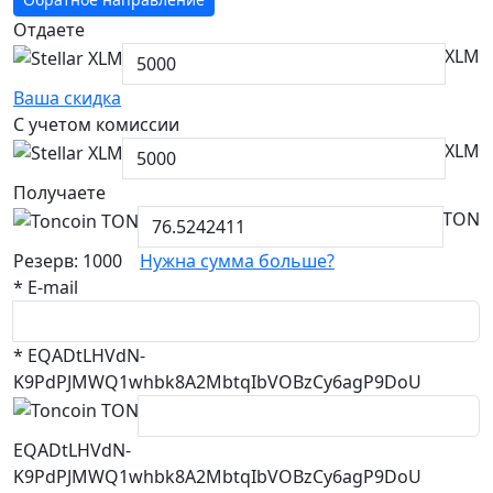
Отдаете
XLM
Ваша скидка
С учетом комиссии
XLM
Получаете
TON
Резерв: 1000
Нужна сумма больше?
*
E-mail
*
EQADtLHVdN-
K9PdPJMWQ1whbk8A2MbtqIbVOBzCy6agP9DoU
EQADtLHVdN-
K9PdPJMWQ1whbk8A2MbtqIbVOBzCy6agP9DoU