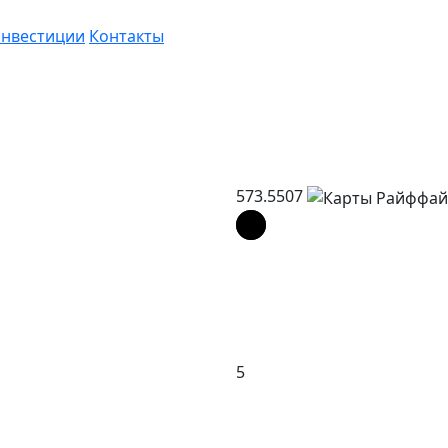
нвестиции
Контакты
573.5507
5