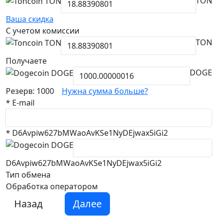
TON
Ваша скидка
С учетом комиссии
TON
Получаете
DOGE
Резерв: 1000
Нужна сумма больше?
*
E-mail
*
D6Avpiw627bMWaoAvKSe1NyDEjwax5iGi2
D6Avpiw627bMWaoAvKSe1NyDEjwax5iGi2
Тип обмена
Обработка оператором
Назад
Далее