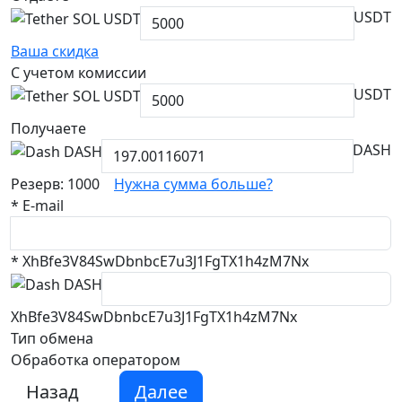
USDT
Ваша скидка
С учетом комиссии
USDT
Получаете
DASH
Резерв: 1000
Нужна сумма больше?
*
E-mail
*
XhBfe3V84SwDbnbcE7u3J1FgTX1h4zM7Nx
XhBfe3V84SwDbnbcE7u3J1FgTX1h4zM7Nx
Тип обмена
Обработка оператором
Назад
Далее