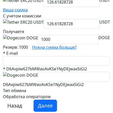
USDT
Ваша скидка
С учетом комиссии
USDT
Получаете
DOGE
Резерв: 1000
Нужна сумма больше?
*
E-mail
*
D6Avpiw627bMWaoAvKSe1NyDEjwax5iGi2
D6Avpiw627bMWaoAvKSe1NyDEjwax5iGi2
Тип обмена
Обработка оператором
Назад
Далее