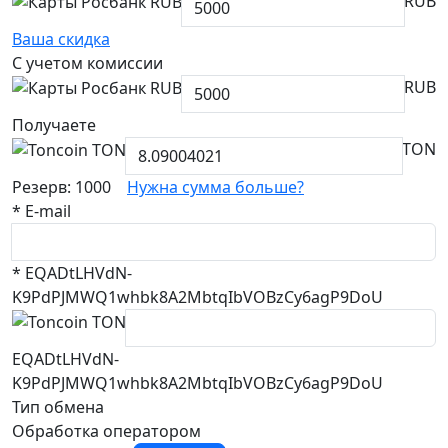
RUB
Ваша скидка
С учетом комиссии
RUB
Получаете
TON
Резерв: 1000
Нужна сумма больше?
*
E-mail
*
EQADtLHVdN-
K9PdPJMWQ1whbk8A2MbtqIbVOBzCy6agP9DoU
EQADtLHVdN-
K9PdPJMWQ1whbk8A2MbtqIbVOBzCy6agP9DoU
Тип обмена
Обработка оператором