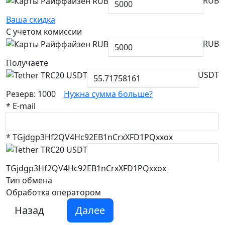
RUB
Ваша скидка
С учетом комиссии
RUB
Получаете
USDT
Резерв: 1000
Нужна сумма больше?
*
E-mail
*
TGjdgp3Hf2QV4Hc92EB1nCrxXFD1PQxxox
TGjdgp3Hf2QV4Hc92EB1nCrxXFD1PQxxox
Тип обмена
Обработка оператором
Назад
Далее